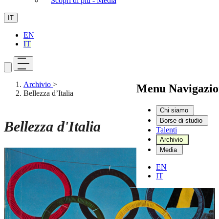
Scopri di più - Media
IT
EN
IT
Archivio
>
Menu Navigazio
Bellezza d’Italia
Chi siamo
Borse di studio
Bellezza d'Italia
Talenti
Archivio
Media
EN
IT