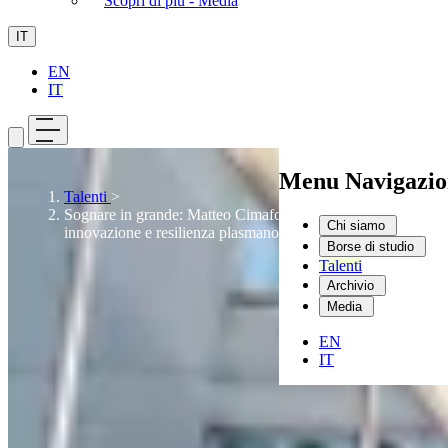
Scopri di più - Media
IT
EN
IT
Menu Navigazio
Talenti
>
Sognare in grande: Matteo Cimafonte su come
Chi siamo
innovazione e resilienza plasmano il futuro
Borse di studio
Talenti
Archivio
Media
EN
IT