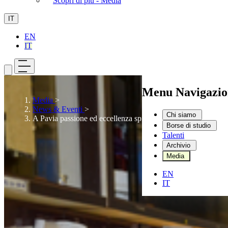
Scopri di più - Media
IT
EN
IT
Menu Navigazio
Media
>
News & Eventi
>
Chi siamo
A Pavia passione ed eccellenza spingono le life sciences
Borse di studio
Talenti
Archivio
Media
EN
IT