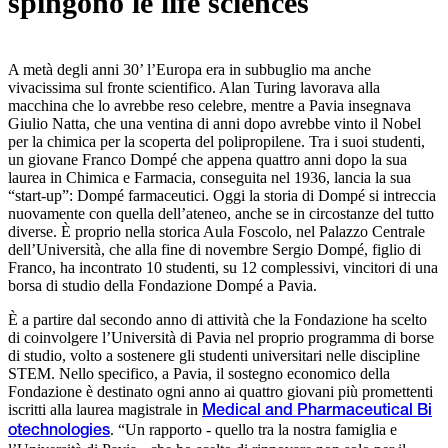
spingono le life sciences
A metà degli anni 30’ l’Europa era in subbuglio ma anche
vivacissima sul fronte scientifico. Alan Turing lavorava alla
macchina che lo avrebbe reso celebre, mentre a Pavia insegnava
Giulio Natta, che una ventina di anni dopo avrebbe vinto il Nobel
per la chimica per la scoperta del polipropilene. Tra i suoi studenti,
un giovane Franco Dompé che appena quattro anni dopo la sua
laurea in Chimica e Farmacia, conseguita nel 1936, lancia la sua
“start-up”: Dompé farmaceutici. Oggi la storia di Dompé si intreccia
nuovamente con quella dell’ateneo, anche se in circostanze del tutto
diverse. È proprio nella storica Aula Foscolo, nel Palazzo Centrale
dell’Università, che alla fine di novembre Sergio Dompé, figlio di
Franco, ha incontrato 10 studenti, su 12 complessivi, vincitori di una
borsa di studio della Fondazione Dompé a Pavia.
È a partire dal secondo anno di attività che la Fondazione ha scelto
di coinvolgere l’Università di Pavia nel proprio programma di borse
di studio, volto a sostenere gli studenti universitari nelle discipline
STEM. Nello specifico, a Pavia, il sostegno economico della
Fondazione è destinato ogni anno ai quattro giovani più promettenti
iscritti alla laurea magistrale in
Medical and Pharmaceutical Bi
. “Un rapporto - quello tra la nostra famiglia e
otechnologies