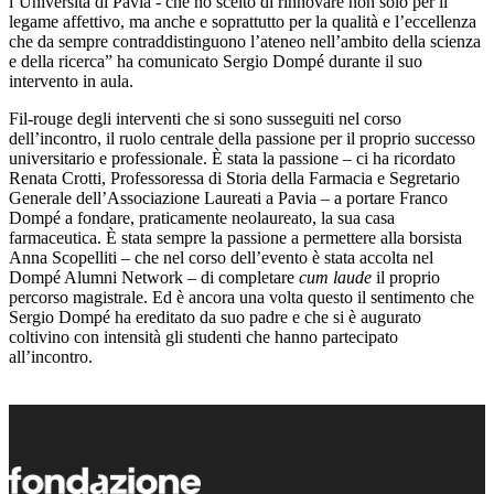
l’Università di Pavia - che ho scelto di rinnovare non solo per il
legame affettivo, ma anche e soprattutto per la qualità e l’eccellenza
che da sempre contraddistinguono l’ateneo nell’ambito della scienza
e della ricerca” ha comunicato Sergio Dompé durante il suo
intervento in aula.
Fil-rouge degli interventi che si sono susseguiti nel corso
dell’incontro, il ruolo centrale della passione per il proprio successo
universitario e professionale. È stata la passione – ci ha ricordato
Renata Crotti, Professoressa di Storia della Farmacia e Segretario
Generale dell’Associazione Laureati a Pavia – a portare Franco
Dompé a fondare, praticamente neolaureato, la sua casa
farmaceutica. È stata sempre la passione a permettere alla borsista
Anna Scopelliti – che nel corso dell’evento è stata accolta nel
Dompé Alumni Network – di completare
cum laude
il proprio
percorso magistrale. Ed è ancora una volta questo il sentimento che
Sergio Dompé ha ereditato da suo padre e che si è augurato
coltivino con intensità gli studenti che hanno partecipato
all’incontro.