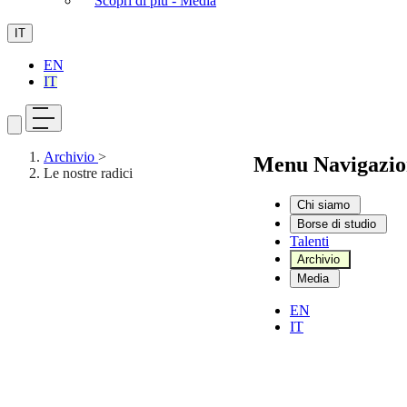
Scopri di più - Media
IT
EN
IT
Archivio
>
Menu Navigazio
Le nostre radici
Chi siamo
Borse di studio
Talenti
Archivio
Media
EN
IT